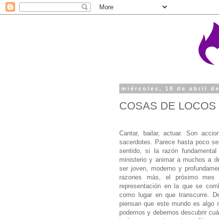
miércoles, 18 de abril d
COSAS DE LOCOS
Cantar, bailar, actuar. Son acc
sacerdotes. Parece hasta poco ser
sentido, si la razón fundamental
ministerio y animar a muchos a de
ser joven, moderno y profundamen
razones más, el próximo mes 
representación en la que se com
como lugar en que transcurre. D
piensan que este mundo es algo m
podemos y debemos descubrir cuál e