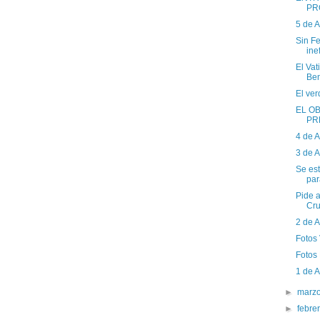
PR
5 de 
Sin Fe
ine
El Va
Ben
El ver
EL O
PR
4 de 
3 de 
Se est
par
Pide a
Cru
2 de 
Fotos
Fotos
1 de 
►
marz
►
febre