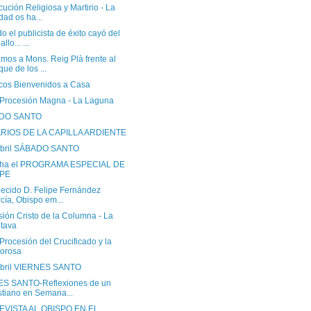
ución Religiosa y Martirio - La
dad os ha...
 el publicista de éxito cayó del
llo... ...
mos a Mons. Reig Plà frente al
que de los ...
icos Bienvenidos a Casa
 Procesión Magna - La Laguna
DO SANTO
RIOS DE LA CAPILLA ARDIENTE
Abril SÁBADO SANTO
cha el PROGRAMA ESPECIAL DE
PE
lecido D. Felipe Fernández
cía, Obispo em...
ión Cristo de la Columna - La
tava
Procesión del Crucificado y la
orosa
Abril VIERNES SANTO
S SANTO-Reflexiones de un
stiano en Semana...
VISTA AL OBISPO EN EL