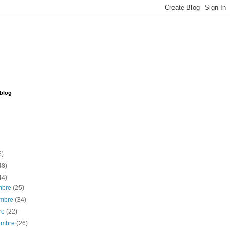
 blog
6)
48)
44)
embre
(25)
embre
(34)
re
(22)
iembre
(26)