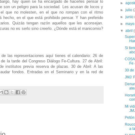
bargo, hay quien se ha encargado de hacerles pensar lo
►
agos
ue son un peligro para la sociedad. Les acusan de locos y
►
julio
(
el que no molesten, en el que no rompan con el ritmo
►
junio
 hecho, en el que está prohibido pensar. Y han preferido
tarios. Quizás tengan razón aquellos que les aconsejan.
►
may
ocuras no es serlo sino creerlo. ¿Dónde está el manicomio?
▼
abril
Super
Ham
Si tie
abo
a de las representaciones aquí tienes el calendario: 26 de
COSAS
 de la tarde del Congreso Diálogo Fe-Cultura. 27 de Abril:
Fe 
 institutos previa reserva de plazas. 30 de Abril: A las
30 de
caudar fondos. Entradas en el Seminario y en la red de
JMJ: F
Denunc
atea
Horar
con
Mi vi
JM
Petón
Rouco
a l
io