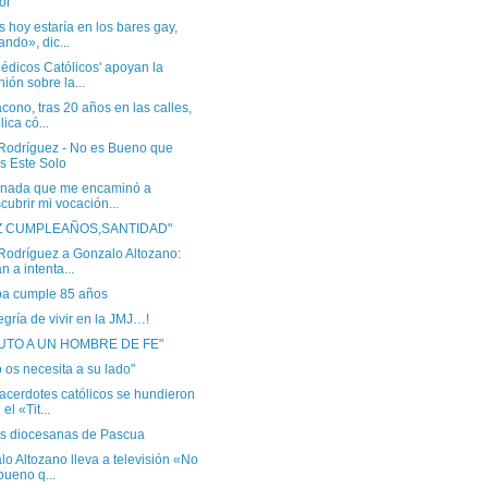
or
 hoy estaría en los bares gay,
ando», dic...
édicos Católicos' apoyan la
nión sobre la...
cono, tras 20 años en las calles,
lica có...
 Rodríguez - No es Bueno que
s Este Solo
rnada que me encaminó a
cubrir mi vocación...
IZ CUMPLEAÑOS,SANTIDAD"
 Rodríguez a Gonzalo Altozano:
n a intenta...
pa cumple 85 años
egría de vivir en la JMJ…!
BUTO A UN HOMBRE DE FE"
o os necesita a su lado"
acerdotes católicos se hundieron
el «Tit...
ias diocesanas de Pascua
o Altozano lleva a televisión «No
bueno q...