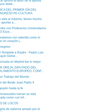
E ignora la labor de la Iglesia:
uco debe...
ICA DEL PRIMER DÍA DEL
NGRESO FE-CULTURA
a vida al máximo, tienes mucho
 aportar a...
tro con Profesores Universitarios
El Esco...
ndamos con valentía como lo
e un corazón j...
eregrino
 Templete a Rastro - Padre Luis
quín Góme...
ornada en Madrid fue lo mejor
R OREJA, DIPUTADO DEL
RLAMENTO EUROPEO. CONF...
jor Trabajo del Mundo
 del Beato Juan Pablo II
pujón hasta la fe
mosexuales narran su vida
ada como «un inf...
S DE LOCOS
egría de saberse amado por el