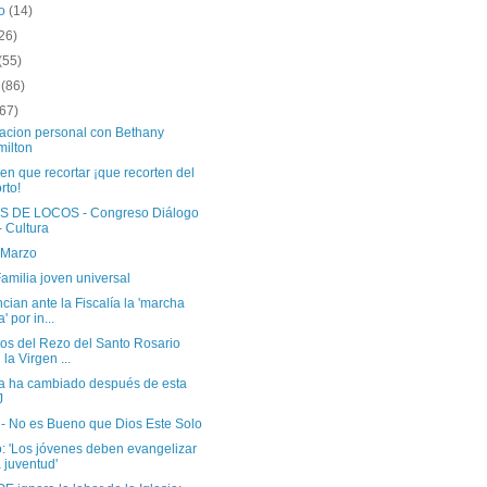
to
(14)
26)
(55)
o
(86)
(67)
acion personal con Bethany
ilton
nen que recortar ¡que recorten del
rto!
 DE LOCOS - Congreso Diálogo
- Cultura
 Marzo
amilia joven universal
ian ante la Fiscalía la 'marcha
' por in...
ios del Rezo del Santo Rosario
 la Virgen ...
da ha cambiado después de esta
J
 - No es Bueno que Dios Este Solo
: 'Los jóvenes deben evangelizar
a juventud'