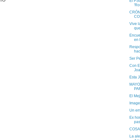
El PSO
'Ro
CRÓN
CO
Vive l
que
Encuen
en 
Respo
hac
Ser P
Con El
Joa
Esta J
MAYO
PA
El Me
Imagen
Un em
Ex ho
pas
COSA
La al