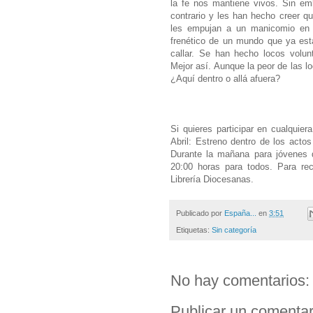
la fe nos mantiene vivos. Sin em
contrario y les han hecho creer q
les empujan a un manicomio en 
frenético de un mundo que ya está
callar. Se han hecho locos volun
Mejor así. Aunque la peor de las l
¿Aquí dentro o allá afuera?
Si quieres participar en cualquier
Abril: Estreno dentro de los actos
Durante la mañana para jóvenes de
20:00 horas para todos. Para re
Librería Diocesanas.
Publicado por
España...
en
3:51
Etiquetas:
Sin categoría
No hay comentarios:
Publicar un comentar