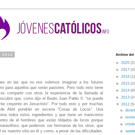
e 2012
Archivo del
►
2020
(2)
►
2017
(4)
►
2016
(1)
iones en las que no nos solemos imaginar a los futuros
►
2015
(2)
io para aquellos que serán pastores. Pero todo esto tiene
►
2014
(6
 es compartir con otros la experiencia de la llamada al
►
2013
(2
scubrir que, como dijo el Beato Juan Pablo II: “se puede
te creyente en Jesucristo”. Por todo esto y por muchas
▼
2012
(5
de Abril pondrán en escena “Cosas de Locos”. Una
►
dici
bina todos estos ingredientes y que tiene un manicomio
►
novi
entro de él hombres que están tildados de locos porque
►
octub
aravilloso, que podemos ser hermanos de los otros, que
s nuestro sitio en él y como, a pesar de las dificultades,
►
sept