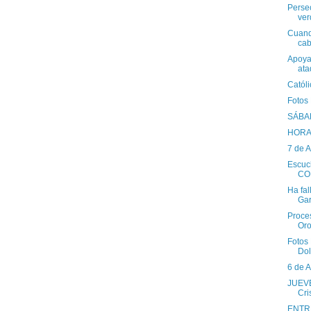
Persec
ver
Cuando
caba
Apoya
ata
Catól
Fotos
SÁBA
HORA
7 de 
Escu
CO
Ha fal
Gar
Proces
Oro
Fotos 
Dol
6 de 
JUEVE
Cri
ENTRE