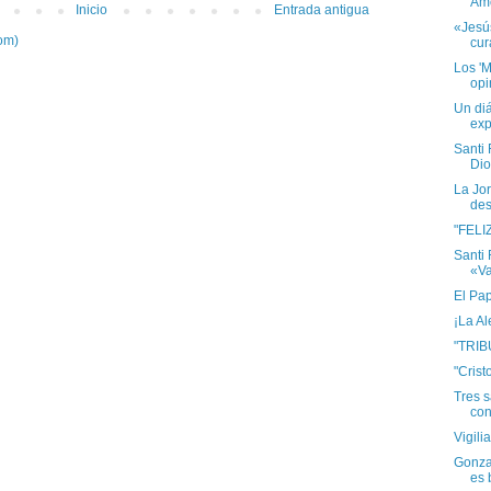
Am
Inicio
Entrada antigua
«Jesús
om)
cur
Los 'M
opi
Un diá
exp
Santi
Dio
La Jo
des
"FEL
Santi
«Va
El Pa
¡La Al
"TRI
"Crist
Tres s
con 
Vigil
Gonzal
es 