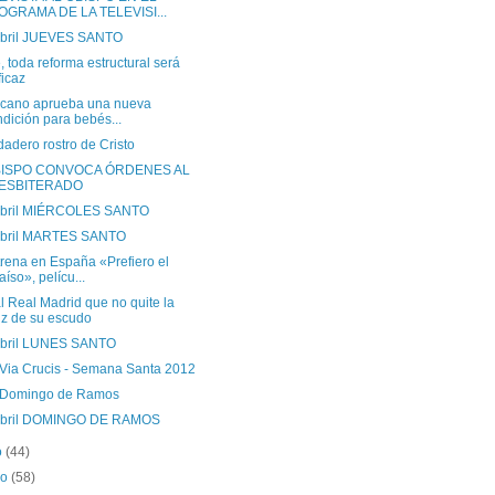
OGRAMA DE LA TELEVISI...
Abril JUEVES SANTO
, toda reforma estructural será
ficaz
ticano aprueba una nueva
dición para bebés...
dadero rostro de Cristo
BISPO CONVOCA ÓRDENES AL
ESBITERADO
Abril MIÉRCOLES SANTO
Abril MARTES SANTO
rena en España «Prefiero el
aíso», pelícu...
l Real Madrid que no quite la
z de su escudo
Abril LUNES SANTO
 Via Crucis - Semana Santa 2012
 Domingo de Ramos
Abril DOMINGO DE RAMOS
o
(44)
ro
(58)