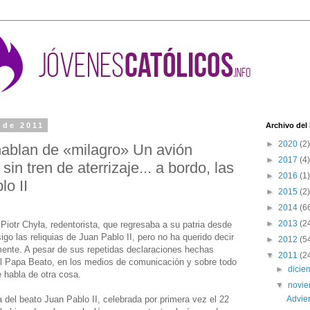
 de 2011
Archivo del
►
2020
(2)
hablan de «milagro» Un avión
►
2017
(4)
 sin tren de aterrizaje... a bordo, las
►
2016
(1)
lo II
►
2015
(2)
►
2014
(6
►
2013
(2
Piotr Chyła, redentorista, que regresaba a su patria desde
go las reliquias de Juan Pablo II, pero no ha querido decir
►
2012
(5
mente. A pesar de sus repetidas declaraciones hechas
▼
2011
(2
n al Papa Beato, en los medios de comunicación y sobre todo
►
dici
 habla de otra cosa.
▼
novi
 del beato Juan Pablo II, celebrada por primera vez el 22
Advie