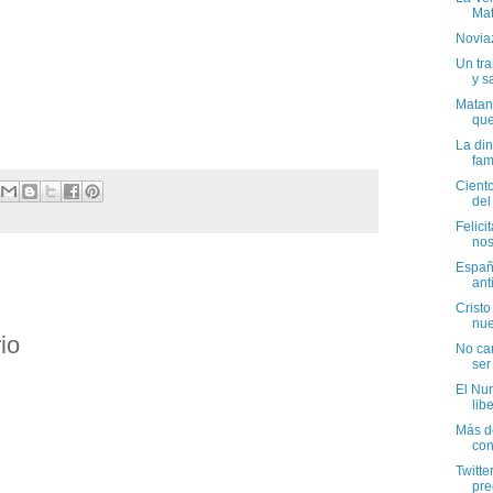
Mat
Novia
Un tra
y sa
Matan
que
La di
fam
Ciento
del
Felici
nos
Españ
ant
Cristo
nue
io
No cam
ser
El Nu
libe
Más de
con
Twitte
pre