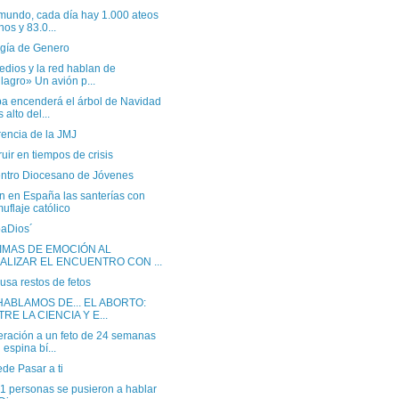
 mundo, cada día hay 1.000 ateos
os y 83.0...
ogía de Genero
dios y la red hablan de
lagro» Un avión p...
pa encenderá el árbol de Navidad
 alto del...
rencia de la JMJ
uir en tiempos de crisis
ntro Diocesano de Jóvenes
n en España las santerías con
uflaje católico
aDios´
IMAS DE EMOCIÓN AL
NALIZAR EL ENCUENTRO CON ...
usa restos de fetos
HABLAMOS DE... EL ABORTO:
RE LA CIENCIA Y E...
eración a un feto de 24 semanas
 espina bí...
de Pasar a ti
01 personas se pusieron a hablar