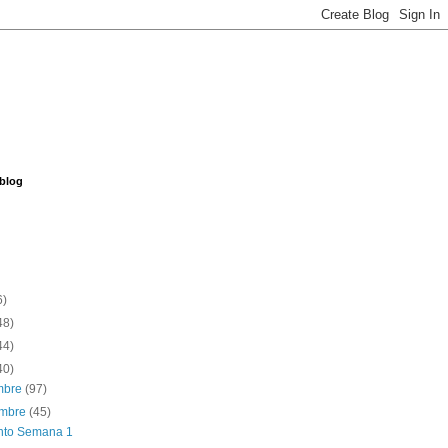
 blog
6)
48)
44)
40)
embre
(97)
embre
(45)
nto Semana 1