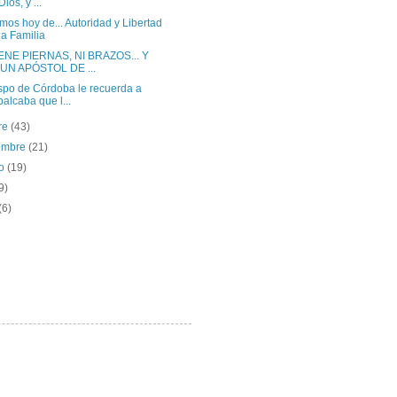
ios, y ...
os hoy de... Autoridad y Libertad
la Familia
ENE PIERNAS, NI BRAZOS... Y
 UN APÓSTOL DE ...
ispo de Córdoba le recuerda a
alcaba que l...
re
(43)
iembre
(21)
to
(19)
9)
(6)