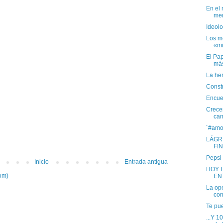
En el
men
Ideol
Los me
«mi
El Pa
más
La he
Constr
Encue
Crece
cam
´#amo
LÁGR
FI
Pepsi 
Inicio
Entrada antigua
HOY 
om)
ENT
La op
con
Te pue
...Y 1