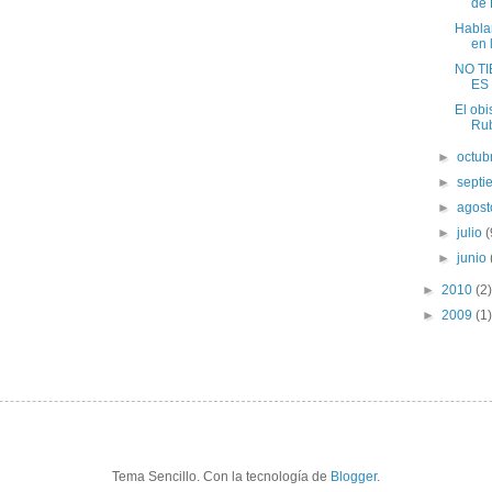
de D
Hablam
en 
NO TI
ES
El ob
Rub
►
octub
►
sept
►
agos
►
julio
(
►
junio
►
2010
(2)
►
2009
(1)
Tema Sencillo. Con la tecnología de
Blogger
.