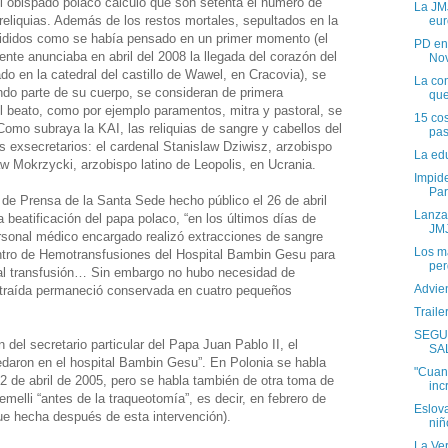
l obispado polaco calculó que son setenta el número de
La JM
reliquias. Además de los restos mortales, sepultados en la
eur
ivididos como se había pensado en un primer momento (el
PD ent
te anunciaba en abril del 2008 la llegada del corazón del
No
o en la catedral del castillo de Wawel, en Cracovia), se
La co
endo parte de su cuerpo, se consideran de primera
que
el beato, como por ejemplo paramentos, mitra y pastoral, se
15 co
omo subraya la KAI, las reliquias de sangre y cabellos del
pas
 exsecretarios: el cardenal Stanislaw Dziwisz, arzobispo
La edu
 Mokrzycki, arzobispo latino de Leopolis, en Ucrania.
Impide
Par
de Prensa de la Santa Sede hecho público el 26 de abril
Lanza
 beatificación del papa polaco, “en los últimos días de
JM
rsonal médico encargado realizó extracciones de sangre
Los m
entro de Hemotransfusiones del Hospital Bambin Gesu para
per
al transfusión… Sin embargo no hubo necesidad de
Advie
extraída permaneció conservada en cuatro pequeños
Trail
SEGU
 del secretario particular del Papa Juan Pablo II, el
SA
edaron en el hospital Bambin Gesu”. En Polonia se habla
"Cuan
 2 de abril de 2005, pero se habla también de otra toma de
inc
emelli “antes de la traqueotomía”, es decir, en febrero de
Eslov
ue hecha después de esta intervención).
niñ
La Ve