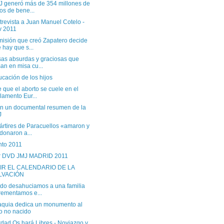
J generó más de 354 millones de
os de bene...
revista a Juan Manuel Cotelo -
v 2011
misión que creó Zapatero decide
 hay que s...
sas absurdas y graciosas que
an en misa cu...
cación de los hijos
 que el aborto se cuele en el
lamento Eur...
n un documental resumen de la
J
ártires de Paracuellos «amaron y
donaron a...
nto 2011
er DVD JMJ MADRID 2011
IR EL CALENDARIO DE LA
LVACIÓN
do desahuciamos a una familia
rementamos e...
aquia dedica un monumento al
o no nacido
rdad Os hará Libres - Noviazgo y