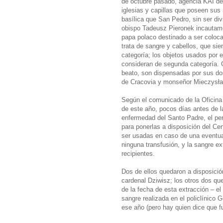
de octubre pasado, agencia KAI de
iglesias y capillas que poseen sus 
basílica que San Pedro, sin ser d
obispo Tadeusz Pieronek incautamen
papa polaco destinado a ser colocad
trata de sangre y cabellos, que si
categoría; los objetos usados por 
consideran de segunda categoría. C
beato, son dispensadas por sus dos
de Cracovia y monseñor Mieczysław
Según el comunicado de la Oficina 
de este año, pocos días antes de la
enfermedad del Santo Padre, el pe
para ponerlas a disposición del C
ser usadas en caso de una eventu
ninguna transfusión, y la sangre 
recipientes.
Dos de ellos quedaron a disposición
cardenal Dziwisz; los otros dos qu
de la fecha de esta extracción – el
sangre realizada en el policlínico G
ese año (pero hay quien dice que f