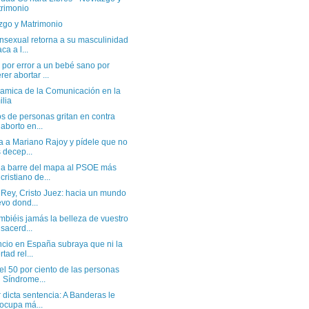
rimonio
zgo y Matrimonio
nsexual retorna a su masculinidad
ca a l...
 por error a un bebé sano por
rer abortar ...
namica de la Comunicación en la
ilia
s de personas gritan en contra
 aborto en...
ta a Mariano Rajoy y pídele que no
 decep...
a barre del mapa al PSOE más
icristiano de...
 Rey, Cristo Juez: hacia un mundo
vo dond...
biéis jamás la belleza de vuestro
 sacerd...
ncio en España subraya que ni la
rtad rel...
l 50 por ciento de las personas
 Síndrome...
r dicta sentencia: A Banderas le
ocupa má...