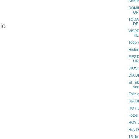
Acció
DOMI
OR
TODA
DE
io
VÍSP
TI
Todo 
Histor
FIEST
ÚR
DIOS n
DÍA D
El Tri
sen
Este v
DÍA 
HOY D
Fotos 
HOY 
Hoy D
15 de