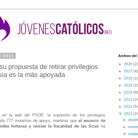
e 2011
Archivo del
►
2020
(2)
 propuesta de retirar privilegios
►
2017
(4)
esia es la más apoyada
►
2016
(1)
►
2015
(2)
►
2014
(6
►
2013
(2
►
2012
(5
▼
2011
(2
 en la web del PSOE, la supresión de los privilegios
►
dici
cibido 777 muestras de apoyo, mientras que
el anuncio de
des fortunas y revisar la fiscalidad de las Sicav
ha
►
novi
▼
octub