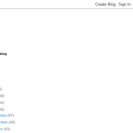
 blog
6)
48)
44)
40)
embre
(97)
embre
(45)
re
(43)