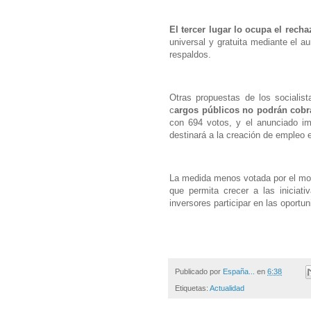
El tercer lugar lo ocupa el recha
universal y gratuita mediante el a
respaldos.
Otras propuestas de los socialist
c
argos públicos no podrán cobr
con 694 votos, y el anunciado im
destinará a la creación de empleo 
La medida menos votada por el m
que permita crecer a las iniciati
inversores participar en las oportu
Publicado por
España...
en
6:38
Etiquetas:
Actualidad