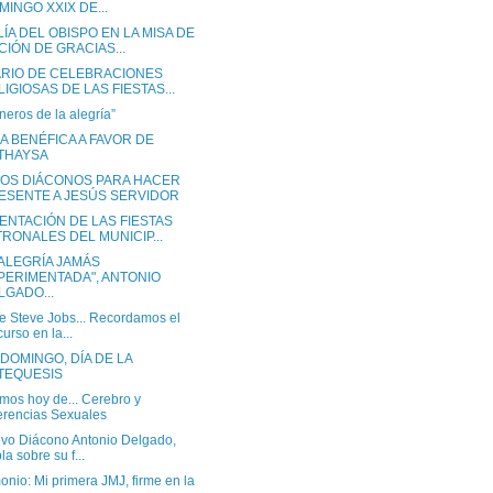
MINGO XXIX DE...
ÍA DEL OBISPO EN LA MISA DE
CIÓN DE GRACIAS...
RIO DE CELEBRACIONES
LIGIOSAS DE LAS FIESTAS...
neros de la alegría”
A BENÉFICA A FAVOR DE
THAYSA
OS DIÁCONOS PARA HACER
ESENTE A JESÚS SERVIDOR
ENTACIÓN DE LAS FIESTAS
TRONALES DEL MUNICIP...
 ALEGRÍA JAMÁS
PERIMENTADA", ANTONIO
LGADO...
e Steve Jobs... Recordamos el
curso en la...
DOMINGO, DÍA DE LA
TEQUESIS
mos hoy de... Cerebro y
erencias Sexuales
evo Diácono Antonio Delgado,
la sobre su f...
onio: Mi primera JMJ, firme en la