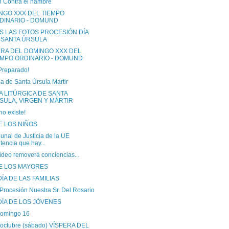
n Contra el hambre
NGO XXX DEL TIEMPO
DINARIO - DOMUND
S LAS FOTOS PROCESIÓN DÍA
 SANTA ÚRSULA
ERA DEL DOMINGO XXX DEL
EMPO ORDINARIO - DOMUND
Preparado!
ia de Santa Úrsula Martir
A LITÚRGICA DE SANTA
SULA, VIRGEN Y MÁRTIR
o existe!
E LOS NIÑOS
bunal de Justicia de la UE
tencia que hay...
ideo removerá conciencias...
DE LOS MAYORES
ÍA DE LAS FAMILIAS
Procesión Nuestra Sr. Del Rosario
DÍA DE LOS JÓVENES
omingo 16
 octubre (sábado) VÍSPERA DEL