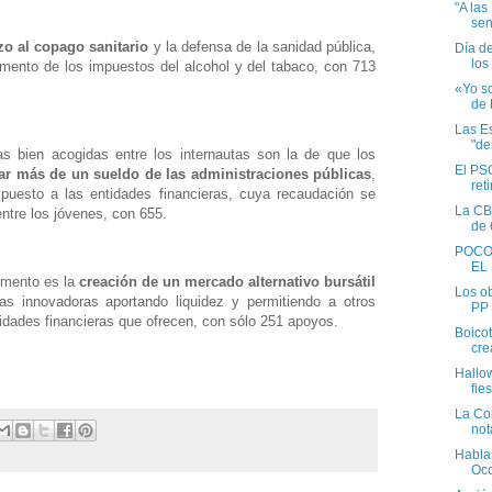
"A las
sen
zo al copago sanitario
y la defensa de la sanidad pública,
Día de
los 
umento de los impuestos del alcohol y del tabaco, con 713
«Yo s
de 
Las Es
"de
as bien acogidas entre los internautas son la de que los
El PS
ar más de un sueldo de las administraciones públicas
,
reti
puesto a las entidades financieras, cuya recaudación se
La CBS
entre los jóvenes, con 655.
de 
POCO
EL
omento es la
creación de un mercado alternativo bursátil
Los ob
vas innovadoras aportando liquidez y permitiendo a otros
PP 
nidades financieras que ofrecen, con sólo 251 apoyos.
Boicot
cre
Hallow
fies
La Co
not
Habla
Occ