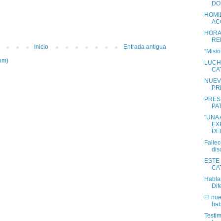
DO
HOMIL
AC
HORA
RE
Inicio
Entrada antigua
“Misio
om)
LUCH
CA
NUEV
PR
PRES
PA
"UNA
EX
DE
Fallec
dis
ESTE 
CA
Habla
Dif
El nu
hab
Testim