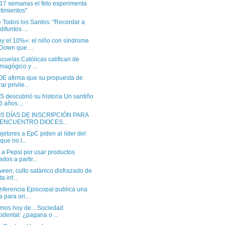
 17 semanas el feto experimenta
timientos"
 Todos los Santos: "Recordar a
difuntos ...
oy el 10%»: el niño con síndrome
Down que ...
cuelas Católicas califican de
magógico y ...
OE afirma que su propuesta de
rar privile...
 descubrió su historia Un santiño
6 años:...
S DÍAS DE INSCRIPCIÓN PARA
 ENCUENTRO DIOCES...
jetores a EpC piden al líder del
que no l...
 a Pepsi por usar productos
ados a partir...
een, culto satánico disfrazado de
ta inf...
nferencia Episcopal publica una
a para ori...
mos hoy de... Sociedad
idental: ¿pagana o ...