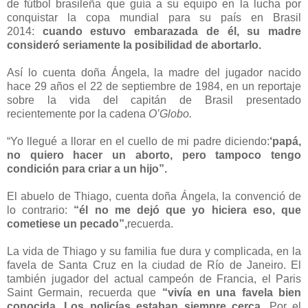
de fútbol brasileña que guía a su equipo en la lucha por
conquistar la copa mundial para su país en Brasil
2014:
cuando estuvo embarazada de él, su madre
consideró seriamente la posibilidad de abortarlo.
Así lo cuenta doña Ángela, la madre del jugador nacido
hace 29 años el 22 de septiembre de 1984, en un reportaje
sobre la vida del capitán de Brasil presentado
recientemente por la cadena
O’Globo.
“Yo llegué a llorar en el cuello de mi padre diciendo:
‘papá,
no quiero hacer un aborto, pero tampoco tengo
condición para criar a un hijo”.
El abuelo de Thiago, cuenta doña Ángela, la convenció de
lo contrario:
“él no me dejó que yo hiciera eso, que
cometiese un pecado”,
recuerda.
La vida de Thiago y su familia fue dura y complicada, en la
favela de Santa Cruz en la ciudad de Río de Janeiro. El
también jugador del actual campeón de Francia, el Paris
Saint Germain, recuerda que
“vivía en una favela bien
conocida. Los policías estaban siempre cerca
. Por el