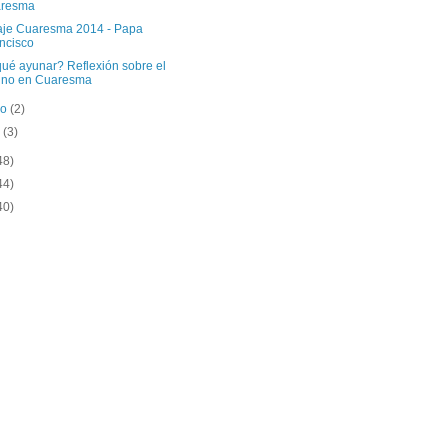
aresma
je Cuaresma 2014 - Papa
ncisco
qué ayunar? Reflexión sobre el
uno en Cuaresma
ro
(2)
o
(3)
48)
44)
40)