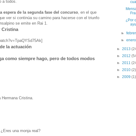
 a todos.
cu
Mensa
la espera de la segunda fase del concurso
, en el que
Fra
 que ver si continúa su camino para hacerse con el triunfo
¿Por 
ansalpino se emite en Rai 1.
ay
 Cristina
►
febre
►
ener
m/watch?v=TpaQYSd75Ak]
de la actuación
►
2013
(2
►
2012
(5
iga como siempre hago, pero de todos modos
►
2011
(2
►
2010
(2)
►
2009
(1)
a Hermana Cristina.
 ¿Eres una monja real?