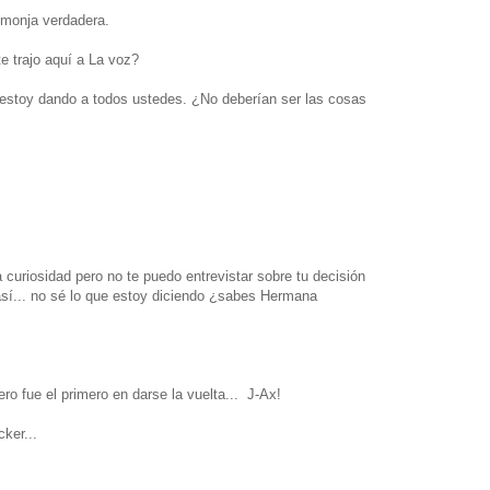
 monja verdadera.
e trajo aquí a La voz?
 estoy dando a todos ustedes. ¿No deberían ser las cosas
uriosidad pero no te puedo entrevistar sobre tu decisión
así... no sé lo que estoy diciendo ¿sabes Hermana
ro fue el primero en darse la vuelta... J-Ax!
ker...