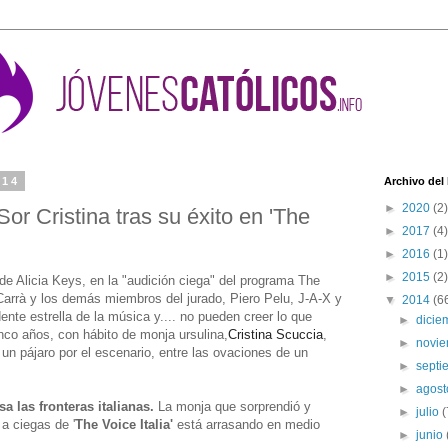
014
Archivo del
►
2020
(2)
 Sor Cristina tras su éxito en 'The
►
2017
(4)
►
2016
(1)
►
2015
(2)
de Alicia Keys, en la "audición ciega" del programa The
 Carrà y los demás miembros del jurado, Piero Pelu, J-A-X y
▼
2014
(6
nte estrella de la música y.... no pueden creer lo que
►
dici
inco años, con hábito de monja ursulina,
Cristina Scuccia
,
►
novi
n pájaro por el escenario, entre las ovaciones de un
►
sept
►
agos
sa las fronteras italianas.
La monja que sorprendió y
►
julio
(
a ciegas de '
The Voice Italia'
está arrasando en medio
►
junio