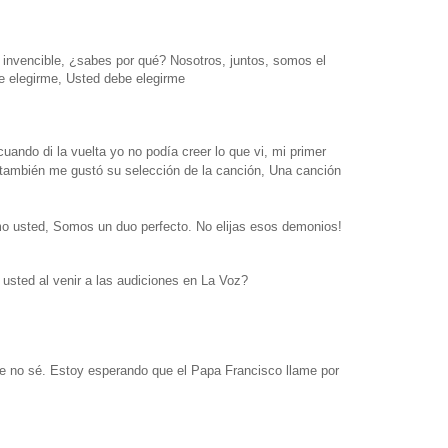
invencible, ¿sabes por qué? Nosotros, juntos, somos el
ue elegirme, Usted debe elegirme
uando di la vuelta yo no podía creer lo que vi, m
i primer
también me gustó su selección de la canción,
Una canción
mo usted,
Somos un duo perfecto.
No elijas esos demonios!
 usted al venir a las audiciones en La Voz?
te no sé. Estoy esperando que el Papa Francisco llame por