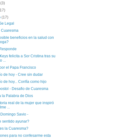
o
(3)
(17)
o
(17)
Se Legal
ia Cuaresma
sible beneficios en la salud con
yoga?
Responde
 Keys felicita a Sor Cristina tras su
o ...
por el Papa Francisco
o de hoy - Cree sin dudar
o de hoy... Confía como hijo
postol - Desafio de Cuaresma
 la Palabra de Dios
toria real de la mujer que inspiró
ilme ...
 Domingo Savio -
e sentido ayunar?
es la Cuaresma?
zones para no confesarme esta