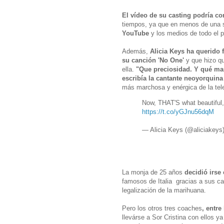
El vídeo de su casting podría co
tiempos, ya que en menos de una
YouTube
y los medios de todo el p
Además,
Alicia Keys ha querido f
su canción 'No One'
y que hizo qu
ella.
"Que preciosidad. Y qué mar
escribía la cantante neoyorquina 
más marchosa y enérgica de la tele
Now, THAT'S what beautiful, p
https://t.co/yGJnu56dqM
— Alicia Keys (@aliciakeys
La monja de 25 años
decidió irse
famosos de Italia gracias a sus can
legalización de la marihuana.
Pero los otros tres coaches
, entre
llevárse a Sor Cristina con ellos y