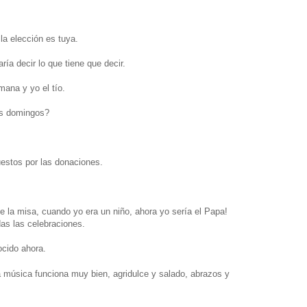
la elección es tuya.
aría decir lo que tiene que decir.
mana y yo el tío.
los domingos?
uestos por las donaciones.
e la misa, cuando yo era un niño, ahora yo sería el Papa!
as las celebraciones.
ocido ahora.
a música funciona muy bien, agridulce y salado,
abrazos y