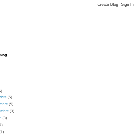
 blog
6)
embre
(5)
embre
(5)
iembre
(3)
to
(3)
7)
(1)