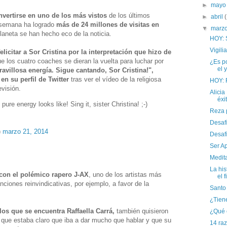
►
may
nvertirse en uno de los más vistos
de los últimos
►
abril
 semana ha logrado
más de 24 millones de visitas en
▼
marz
laneta se han hecho eco de la noticia.
HOY: 
Vigil
elicitar a Sor Cristina por la interpretación que hizo de
e los cuatro coaches se dieran la vuelta para luchar por
¿Es po
el 
avillosa energía. Sigue cantando, Sor Cristina!",
en su perfil de Twitter
tras ver el vídeo de la religiosa
HOY: 
visión.
Alicia
éxit
ure energy looks like! Sing it, sister Christina! ;-)
Reza 
Desafí
)
marzo 21, 2014
Desafí
Ser A
Medita
La his
 con el polémico rapero J-AX
, uno de los artistas más
el f
ciones reinvindicativas, por ejemplo, a favor de la
Santo
¿Tien
 los que se encuentra Raffaella Carrá,
también quisieron
¿Qué 
a que estaba claro que iba a dar mucho que hablar y que su
14 ra