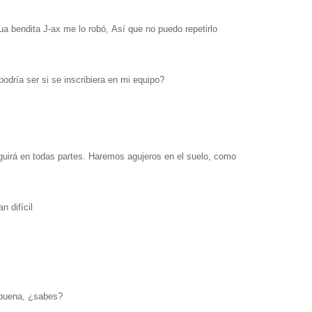
gua bendita J-ax me lo robó,
Así
que no puedo repetirlo
podría ser si se inscribiera en mi equipo?
uirá en todas partes.
Haremos agujeros en el suelo, como
n difícil
 buena, ¿sabes?