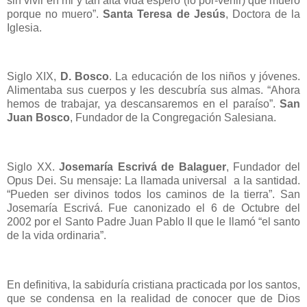
sin vivir en mi y tan alta vida espero (lo por-venir) que muero
porque no muero”.
Santa Teresa de Jesús
, Doctora de la
Iglesia.
Siglo XIX,
D. Bosco
. La educación de los niños y jóvenes.
Alimentaba sus cuerpos y les descubría sus almas. “Ahora
hemos de trabajar, ya descansaremos en el paraíso”.
San
Juan Bosco
, Fundador de la Congregación Salesiana.
Siglo XX.
Josemaría Escrivá de Balaguer
, Fundador del
Opus Dei. Su mensaje: La llamada universal a la santidad.
“Pueden ser divinos todos los caminos de la tierra”. San
Josemaría Escrivá. Fue canonizado el 6 de Octubre del
2002 por el Santo Padre Juan Pablo II que le llamó “el santo
de la vida ordinaria”.
En definitiva, la sabiduría cristiana practicada por los santos,
que se condensa en la realidad de conocer que de Dios