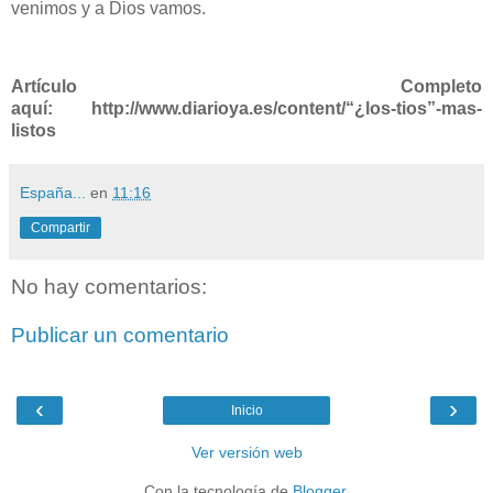
venimos y a Dios vamos.
Artículo Completo
aquí: http://www.diarioya.es/content/“¿los-tios”-mas-
listos
España...
en
11:16
Compartir
No hay comentarios:
Publicar un comentario
‹
›
Inicio
Ver versión web
Con la tecnología de
Blogger
.