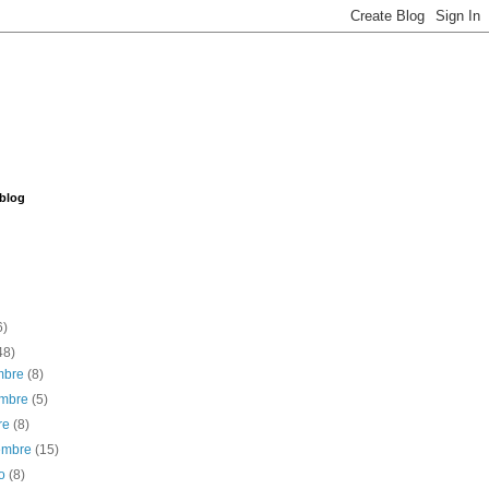
 blog
6)
48)
embre
(8)
embre
(5)
re
(8)
iembre
(15)
to
(8)