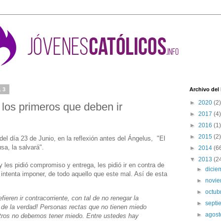
13
Archivo del
►
2020
(2)
los primeros que deben ir
►
2017
(4)
►
2016
(1)
►
2015
(2)
el día 23 de Junio, en la reflexión antes del Ángelus, "El
sa, la salvará".
►
2014
(6
▼
2013
(2
s y les pidió compromiso y entrega, les pidió ir en contra de
►
dici
intenta imponer, de todo aquello que este mal. Así de esta
►
novi
►
octub
ieren ir contracorriente, con tal de no renegar la
►
sept
z de la verdad! Personas rectas que no tienen miedo
►
agos
sotros no debemos tener miedo. Entre ustedes hay