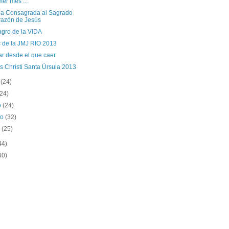
mer mes ...
a Consagrada al Sagrado
azón de Jesús
agro de la VIDA
 de la JMJ RIO 2013
ar desde el que caer
s Christi Santa Úrsula 2013
o
(24)
(24)
o
(24)
ro
(32)
o
(25)
44)
40)