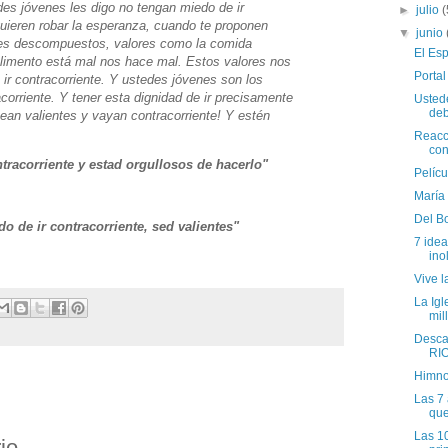
des jóvenes les digo no tengan miedo de ir
►
julio
(
quieren robar la esperanza, cuando te proponen
▼
junio
res descompuestos, valores como la comida
El Esp
imento está mal nos hace mal. Estos valores nos
Porta
r contracorriente. Y ustedes jóvenes son los
corriente. Y tener esta dignidad de ir precisamente
Usted
deb
sean valientes y vayan contracorriente! Y estén
Reacc
con
ntracorriente y estad orgullosos de hacerlo"
Pelíc
María
Del Bo
o de ir contracorriente, sed valientes"
7 ide
ino
Vive l
La Igl
mil
Desca
RI
Himno
Las 7 
que
Las 1
io