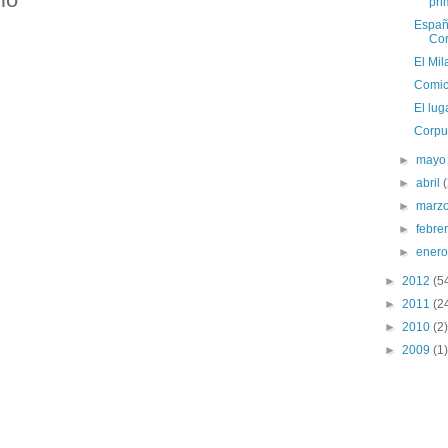
pri
Españ
Cor
El Mil
Comic
El lug
Corpu
►
may
►
abril
►
marz
►
febre
►
ener
►
2012
(5
►
2011
(2
►
2010
(2)
►
2009
(1)