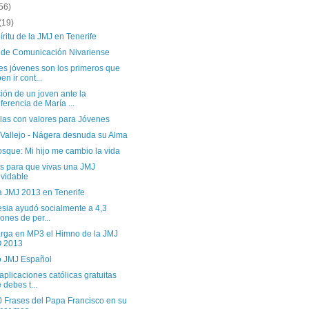
56)
(19)
íritu de la JMJ en Tenerife
l de Comunicación Nivariense
es jóvenes son los primeros que
en ir cont...
ión de un joven ante la
ferencia de María ...
ulas con valores para Jóvenes
 Vallejo - Nágera desnuda su Alma
sque: Mi hijo me cambio la vida
as para que vivas una JMJ
lvidable
a JMJ 2013 en Tenerife
esia ayudó socialmente a 4,3
lones de per...
rga en MP3 el Himno de la JMJ
O 2013
 JMJ Español
aplicaciones católicas gratuitas
 debes t...
0 Frases del Papa Francisco en su