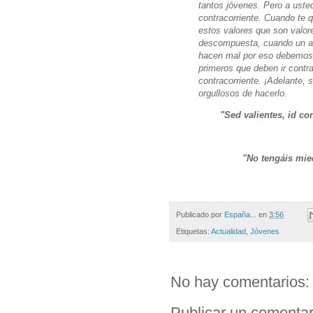
tantos jóvenes. Pero a uste
contracorriente. Cuando te 
estos valores que son valo
descompuesta, cuando un al
hacen mal por eso debemos i
primeros que deben ir contra
contracorriente. ¡Adelante, 
orgullosos de hacerlo.
"Sed valientes, id co
"No tengáis mied
Publicado por
España...
en
3:56
Etiquetas:
Actualidad
,
Jóvenes
No hay comentarios:
Publicar un comentar